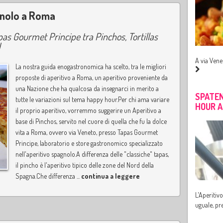
gnolo a Roma
as Gourmet Principe tra Pinchos, Tortillas
d
A via Vene
La nostra guida enogastronomica ha scelto, tra le migliori
proposte di aperitivo a Roma, un aperitivo proveniente da
una Nazione che ha qualcosa da insegnarci in merito a
SPATEN
tutte le variazioni sul tema happy hour.Per chi ama variare
HOUR A
il proprio aperitivo, vorremmo suggerire un Aperitivo a
base di Pinchos, servito nel cuore di quella che fu la dolce
vita a Roma, ovvero via Veneto, presso Tapas Gourmet
Principe, laboratorio e store gastronomico specializzato
nell'aperitivo spagnolo.A differenza delle "classiche" tapas,
il pincho è l'aperitivo tipico delle zone del Nord della
Spagna.Che differenza ...
continua a leggere
L'Aperitivo
uguale, pr