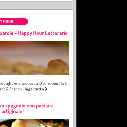
Y HOUR
parole - Happy Hour Letterario
e degli eventi, aperitivo a 10 euro, consulta la
enti & Aperitivi
...
leggi tutto
vo spagnolo con paella e
 artiginale!