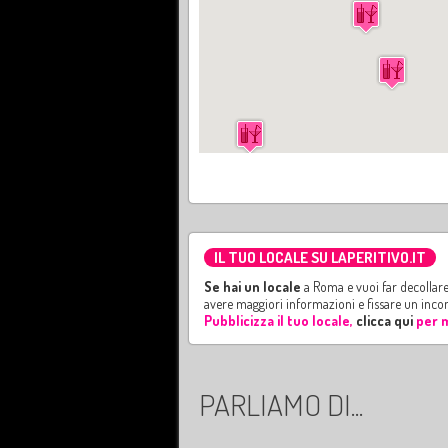
IL TUO LOCALE SU LAPERITIVO.IT
Se hai un locale
a Roma e vuoi far decollare 
avere maggiori informazioni e fissare un inco
Pubblicizza il tuo locale,
clicca qui
per m
PARLIAMO DI...