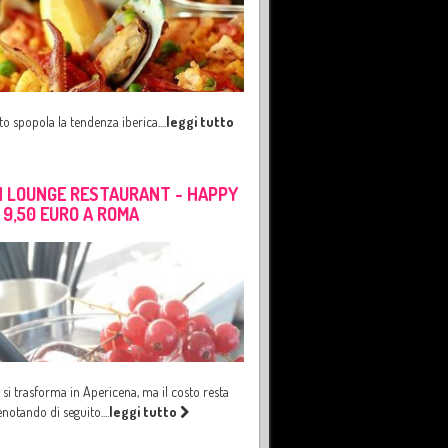
to spopola la tendenza iberica.
...
leggi tutto
 LOUNGE RESTAURANT - HAPPY
 9,50 EURO A ROMA
 si trasforma in Apericena, ma il costo resta
enotando di seguito.
...
leggi tutto