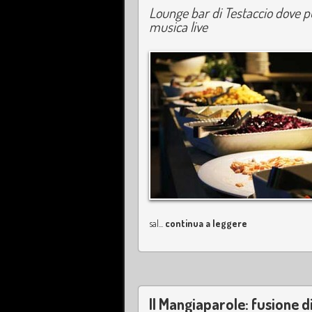
Lounge bar di Testaccio dove pu
musica live
sal...
continua a leggere
Il Mangiaparole: fusione di