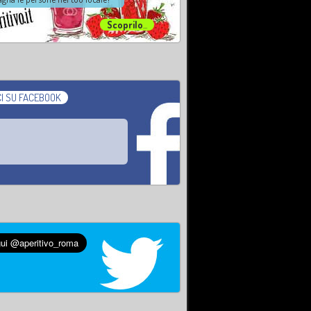
Scoprilo
...
I SU FACEBOOK