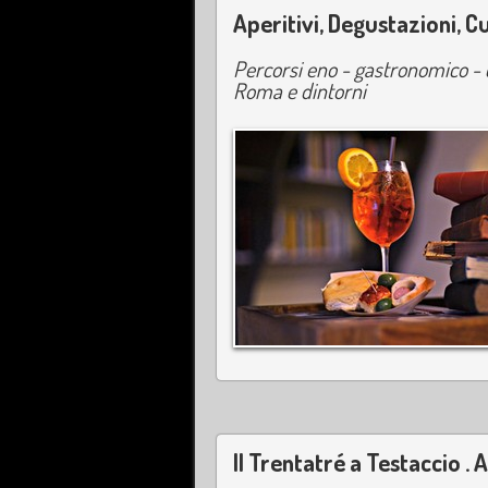
Aperitivi, Degustazioni, 
Percorsi eno - gastronomico - c
Roma e dintorni
Il Trentatré a Testaccio .