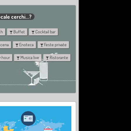
cale cerchi...?
ch
Buffet
Cocktail bar
 cena
Enoteca
Feste private
 hour
Musica live
Ristorante