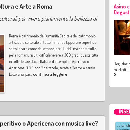
Cultura e Arte a Roma
Asino 
Degust
ulturali per vivere pianamente la bellezza di
Roma è patrimonio dell'umanità.Capitale del patrimonio
artistico e culturale di tutto il mondo.Eppure, è superfluo
sottolineare come da sempre, per i turisti ma soprattutto
per i romani, risulti difficile vivere a 360 gradi questa città
in tutte le sue sfaccettature, dal semplice Aperitivo o
Degustazio
Apericena D.O.P. con Spettacolo, serata a Teatro o serata
martedì al
Letteraria, pas...
continua a leggere
INSE
 Aperitivo o Apericena con musica live?
Lo sai ch
accompag