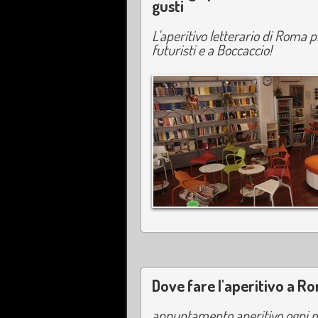
gusti
L'aperitivo letterario di Roma pr
futuristi e a Boccaccio!
Dove fare l'aperitivo a Ro
appuntamento aperitivo ogni m