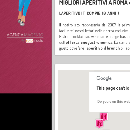
MIGLIORI APERITIVI A ROMA
LAPERITIVO.IT COMPIE 10 ANNI !
Il nostro sito rappresenta dal 2007 la prim
facilitare i nostri lettori nella ricerca esclusiva
Bistrot, cocktail bar, wine bar e lounge bar, a
dell'
offerta enogastronomica
. Da sempre
giusto dove fare l'
aperitivo
, il
brunch
o l'
ap
This page can't l
Do you own this web