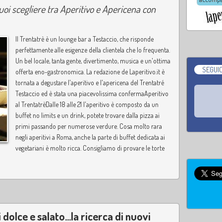
oi scegliere tra Aperitivo e Apericena con
Il Trentatrè è un lounge bar a Testaccio, che risponde
perfettamente alle esigenze della clientela che lo frequenta.
Un bel locale, tanta gente, divertimento, musica e un'ottima
SEGUIC
offerta eno-gastronomica. La redazione de Laperitivo.it è
tornata a degustare l'aperitivo e l'apericena del Trentatré
Testaccio ed è stata una piacevolissima confermaAperitivo
al TrentatrèDalle 18 alle 21 l'aperitivo è composto da un
buffet no limits e un drink, potete trovare dalla pizza ai
primi passando per numerose verdure. Cosa molto rara
negli aperitivi a Roma, anche la parte di buffet dedicata ai
vegetariani è molto ricca. Consigliamo di provare le torte
 dolce e salato...la ricerca di nuovi