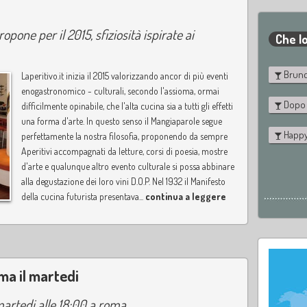
opone per il 2015, sfiziosità ispirate ai
Che lo
Brun
Laperitivo.it inizia il 2015 valorizzando ancor di più eventi
enogastronomico - culturali, secondo l'assioma, ormai
Dopo
difficilmente opinabile, che l'alta cucina sia a tutti gli effetti
una forma d'arte. In questo senso il Mangiaparole segue
Happy
perfettamente la nostra filosofia, proponendo da sempre
Aperitivi accompagnati da letture, corsi di poesia, mostre
d'arte e qualunque altro evento culturale si possa abbinare
alla degustazione dei loro vini D.O.P. Nel 1932 il Manifesto
della cucina futurista presentava...
continua a leggere
ma il martedi
artedi alle 18:00 a roma