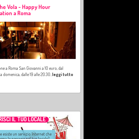
che Vola - Happy Hour
ation a Roma
ne a Roma San Giovanni a 10 euro, dal
la domenica, dalle 19 alle 20.30
...
leggi tutto
RISCI IL TUO LOCALE
e esiste un servizio Internet che
na le persone nel tuo locale?